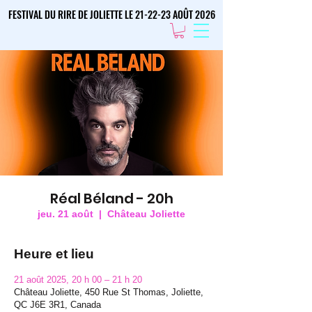
FESTIVAL DU RIRE DE JOLIETTE LE 21-22-23 AOÛT 2026
FESTIVAL DU RIRE DE JOLIETTE LE 21-22-23 AOÛT 2026
Réal Béland - 20h
jeu. 21 août
  |  
Château Joliette
Heure et lieu
21 août 2025, 20 h 00 – 21 h 20
Château Joliette, 450 Rue St Thomas, Joliette,
QC J6E 3R1, Canada