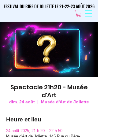
FESTIVAL DU RIRE DE JOLIETTE LE 21-22-23 AOÛT 2026
FESTIVAL DU RIRE DE JOLIETTE LE 21-22-23 AOÛT 2026
Spectacle 21h20 - Musée
d'Art
dim. 24 août
  |  
Musée d'Art de Joliette
Heure et lieu
24 août 2025, 21 h 20 – 22 h 50
Musée d'Art de Joliette, 145 Rue du Père-