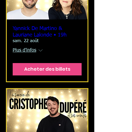
Yannick De Martino &
Lauriane Lalonde • 19h
sam. 22 août
Plus d'infos
Acheter des billets